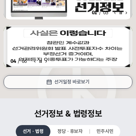
알림·홍보 이전 배너
알림·홍보 배너 일시정지
알림·홍보 다음 배너
01
/
03
알림·홍보 이전 배너
배너 일시정지
알림·홍보 다음 배너
04
/
06
선거일정 바로보기
croll Down
선거정보 & 법령정보
선거 · 법령
정당 · 후보자
민주시민