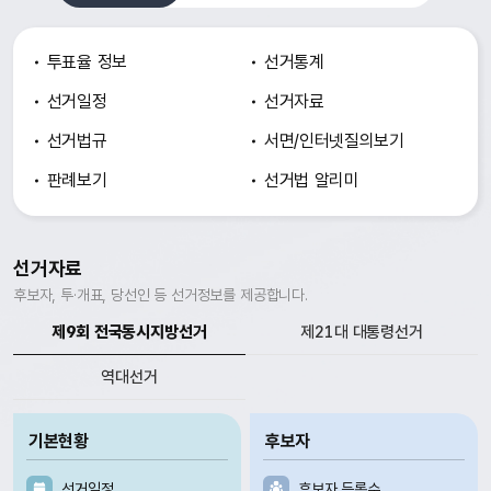
투표율 정보
선거통계
선거일정
선거자료
선거법규
서면/인터넷
질의보기
판례보기
선거법 알리미
선거자료
후보자, 투·개표, 당선인 등 선거정보를 제공합니다.
제9회 전국동시지방선거
제21대 대통령선거
역대선거
기본현황
후보자
선거일정
후보자 등록수