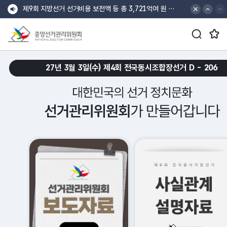
바로가기 메뉴
최상단 공지 배너
최상단 공지 이전
최상단 공지 다음
제9회 지방선거 선거비용 보전액 등 총 3,721억여 원 지급
검색창 열기/닫기 버튼
즐겨찾는 메뉴 열기/닫기 버튼
중앙선거관리위원회
croll Down
27년 3월 3일(수) 제4회 전국동시조합장선거 D -
206
대한민국의 선거 정치문화 선거관리위원회가 만들어갑니다.
메인 슬로건 배너 재생
메인 슬로건 배너 일시정지