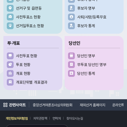
선거구 및 읍면동
후보자 명부
사전투표소 현황
사퇴/사망/등록무효
선거일투표소 현황
후보자 통계
투·개표
당선인
사전투표 현황
당선인 명부
투표 현황
무투표 당선인 명부
개표 현황
당선인 통계
개표단위별 개표결과
관련사이트
지
선거연수원
중앙선거여론조사심의위원회
재외선거 홈페이지
온라인투
개인정보처리방침
저작권정책
연락처
찾아오시는길
레이어
열기