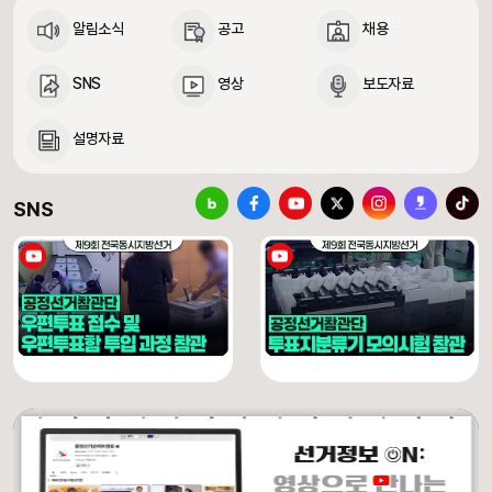
알림소식
공고
채용
SNS
영상
보도자료
설명자료
중앙선거관리위원회 SNS 바로가기
블로그
페이스북
유튜브
X(구 트위터)
인스타그램
카카오스토리
틱톡
SNS
[제9회 전국동시지방선거] 우편투표 접수 및 우편투표함 투입 과정 참관
[제9회 전국동시지방선거] 투표지분류기 모의시험 참관
유튜브 채널 동영상
유튜브 채널 동영상