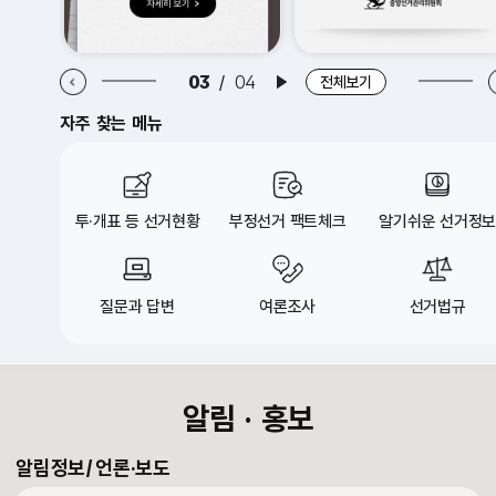
알림·홍보 이전 배너
알림·홍보 다음 배너
04
/
04
배너 재생
전체보기
자주 찾는 메뉴
투·개표 등 선거현황
부정선거 팩트체크
알기쉬운 선거정보
질문과 답변
여론조사
선거법규
croll Down
알림 · 홍보
알림정보
언론·보도