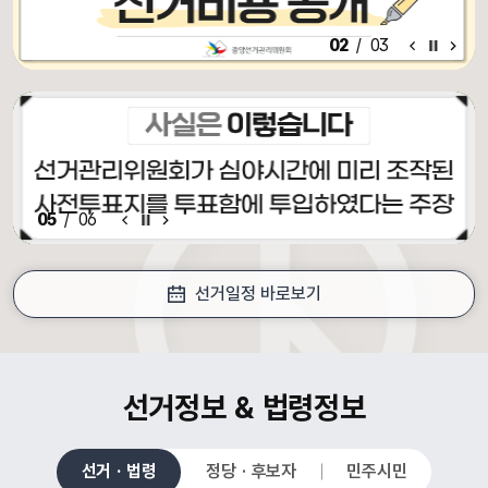
알림·홍보 이전 배너
알림·홍보 배너 일시정지
알림·홍보 다음 배너
02
/
03
알림·홍보 이전 배너
배너 일시정지
알림·홍보 다음 배너
05
/
06
선거일정 바로보기
croll Down
선거정보 & 법령정보
선거 · 법령
정당 · 후보자
민주시민