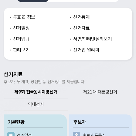
투표율 정보
선거통계
선거일정
선거자료
선거법규
서면/인터넷
질의보기
판례보기
선거법 알리미
선거자료
후보자, 투·개표, 당선인 등 선거정보를 제공합니다.
제9회 전국동시지방선거
제21대 대통령선거
역대선거
기본현황
후보자
선거일정
후보자 등록수