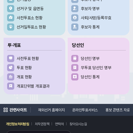
선거구 및 읍면동
후보자 명부
사전투표소 현황
사퇴/사망/등록무효
선거일투표소 현황
후보자 통계
투·개표
당선인
사전투표 현황
당선인 명부
투표 현황
무투표 당선인 명부
개표 현황
당선인 통계
개표단위별 개표결과
관련사이트
여론조사심의위원회
재외선거 홈페이지
온라인투표서비스
홍보 콘텐츠 자료실
개인정보처리방침
저작권정책
연락처
찾아오시는길
레이어
열기