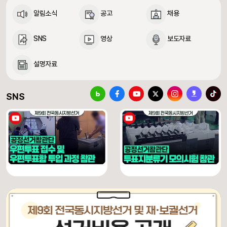
알림소식
공고
채용
SNS
영상
보도자료
설명자료
중앙선거관리위원회 SNS 바로가기
블로그
페이스북
유튜브
X(구 트위터)
인스타그램
카카오스토리
틱톡
SNS
[제9회 전국동시지방선거] 우편투표 접수 및 우편투표함 투입 과정 참관
[제9회 전국동시지방선거] 투표지분류기 모의시험 참관
유튜브 채널 동영상
유튜브 채널 동영상