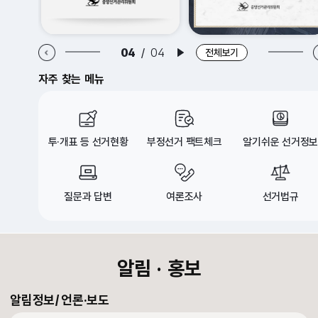
알림·홍보 이전 배너
알림·홍보 다음 배너
04
/
04
배너 재생
전체보기
자주 찾는 메뉴
투·개표 등 선거현황
부정선거 팩트체크
알기쉬운 선거정보
질문과 답변
여론조사
선거법규
croll Down
알림 · 홍보
알림정보
언론·보도