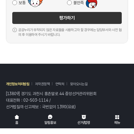
보통
불만족
평가하기
공공누리가 부착되지 않은 자료들을 사용하고자 할 경우에는 담당부서와 사전 협
의 후 이용하여 주시기 바랍니다.
개인정보처리방침
저작권정책
연락처
찾아오시는길
[13809] 경기도 과천시 홍촌말로 44 중앙선거관리위원회
대표전화 :
02-503-1114
/
선거법질의·신고제보 : 국번없이
1390
(유료)
전체
열기/접기
홈
알림홍보
선거/법령
메뉴