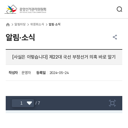
바로가기 메뉴
검색창 열기
중앙선거관리위원회
림마당
home
알림마당
위원회소식
알림·소식
공유하기 메뉴
열기
알림·소식
[사실은 이렇습니다] 제22대 국선 부정선거 의혹 바로 알기
작성자
운영자
등록일
2024-05-24