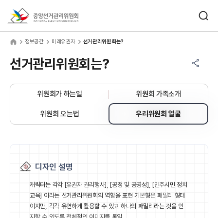
바로가기 메뉴
검색창 열기
중앙선거관리위원회
보공간
home
정보공간
미래유권자
선거관리위원회는?
공유하기 메뉴
열기
선거관리위원회는?
위원회가 하는일
위원회 가족소개
위원회 오는법
우리위원회 얼굴
디자인 설명
캐릭터는 각각 [유권자 권리행사], [공정 및 공명성],
[민주시민 정치
교육] 이라는 선거관리위원회의 역할을 표현
기본형은 패밀리 형태
이지만, 각각 유연하게 활용할 수 있고
하나의 패밀리라는 것을 인
지할 수 있도록 전체적인 이미지를 통일