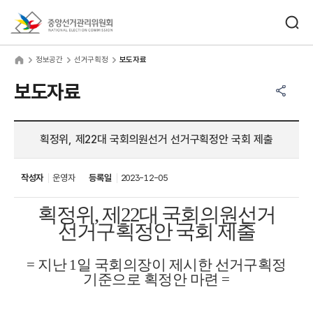
바로가기 메뉴
검색창 열기
중앙선거관리위원회
보공간
home
정보공간
선거구획정
보도자료
공유하기 메뉴
열기
보도자료
획정위, 제22대 국회의원선거 선거구획정안 국회 제출
작성자
운영자
등록일
2023-12-05
획정위
,
제
22
대 국회의원선거
선거구획정안 국회 제출
=
지난
1
일 국회의장이 제시한 선거구획정
기준으로 획정안 마련
=