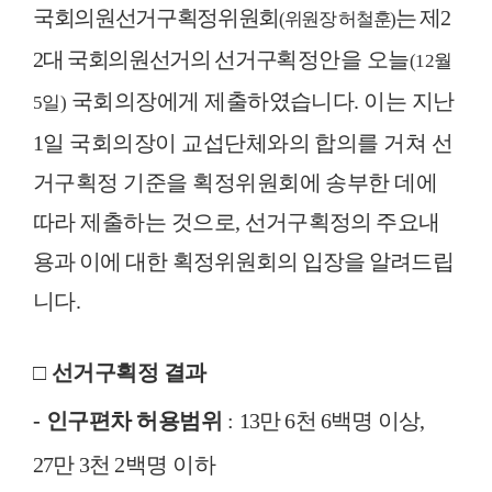
국회의원선거구획정위원회
는 제
2
(
위원장 허철훈
)
2
대 국회의원선거의 선거구
획정안을 오늘
(12
월
국회의장에게 제출하였습니다
.
이는 지난
5
일
)
1
일 국회의장이 교섭단체와의 합의를 거쳐 선
거구획정 기준을 획정위원회에 송부한 데에
따라 제출하는 것으로
,
선거구획정의 주요
내
용과 이에 대한 획정위원회의 입장을 알려
드립
니다
.
□
선거구획정 결과
-
인구편차 허용범위
:
13
만
6
천
6
백명 이상
,
27
만
3
천
2
백
명 이하