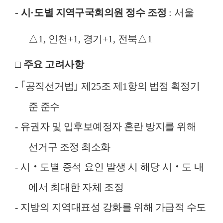
-
시
·
도별 지역구국회의원 정수 조정
:
서울
△
1,
인천
+1,
경기
+1,
전북
△
1
□
주요 고려사항
｢
공직선거법
｣
제
25
조 제
1
항의 법정 획정기
-
준 준수
유권자 및 입후보예정자 혼란 방지를 위해
-
선거구 조정 최소화
시
‧
도별 증석 요인 발생 시 해당 시
‧
도 내
-
에서 최대한 자체 조정
지방의 지역대표성 강화를 위해 가급적 수도
-