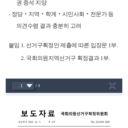
권 증석 지양
정당
‧
지역
‧
학계
‧
시민사회
‧
전문가 등
-
의견수렴 결과 충분히 고려
붙임
1.
선거구획정안 제출에 따른 입장문
1
부
.
2.
국회의원지역선거구 획정결과
1
부
.