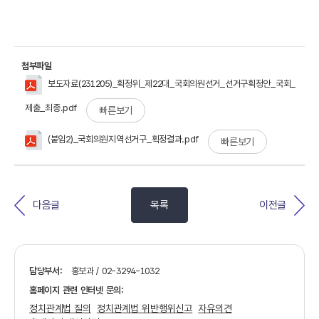
첨부파일
보도자료(231205)_획정위_제22대_국회의원선거_선거구획정안_국회_
제출_최종.pdf
빠른보기
(붙임2)_국회의원지역선거구_획정결과.pdf
빠른보기
다음글
목록
이전글
담당부서:
홍보과 / 02-3294-1032
홈페이지 관련 인터넷 문의:
정치관계법 질의
정치관계법 위반행위신고
자유의견